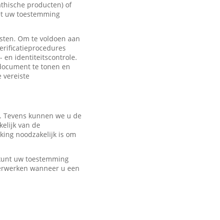
hische producten) of
met uw toestemming
sten. Om te voldoen aan
erificatieprocedures
 en identiteitscontrole.
edocument te tonen en
e vereiste
r. Tevens kunnen we u de
elijk van de
ing noodzakelijk is om
U kunt uw toestemming
verwerken wanneer u een