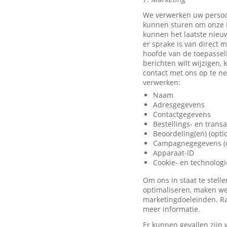
We verwerken uw persoo
kunnen sturen om onze D
kunnen het laatste nieu
er sprake is van direct 
hoofde van de toepassel
berichten wilt wijzigen,
contact met ons op te 
verwerken:
Naam
Adresgegevens
Contactgegevens
Bestellings- en trans
Beoordeling(en) (opti
Campagnegegevens (o
Apparaat-ID
Cookie- en technolog
Om ons in staat te stel
optimaliseren, maken we
marketingdoeleinden. Ra
meer informatie.
Er kunnen gevallen zijn