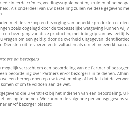
medicineerde crèmes, voedingssupplementen, kruiden of homeopat
heid. Als onderdeel van uw bestelling zullen we deze gegevens 
n.
den met de verkoop en bezorging van beperkte producten of dien
tingen zoals opgelegd door de toepasselijke wetgeving kunnen wij v
p en bezorging van deze producten, met inbegrip van uw leeftijds-
 u vragen om een geldig, door de overheid uitgegeven identificati
z’n Diensten uit te voeren en te voltooien als u niet meewerkt aan d
rtners en bezorgers
u mogelijk verzocht om een beoordeling van de Partner of bezorge
en beoordeling over Partners en/of bezorgers in te dienen. Afhank
e een beroep doen op uw toestemming of het feit dat de verwerk
e komen of om te voldoen aan de wet.
sgegevens die u verstrekt bij het indienen van een beoordeling. 
 met ons op te nemen. We kunnen de volgende persoonsgegevens 
ner en/of bezorger plaatst: