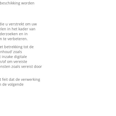
 beschikking worden
ie u verstrekt om uw
len in het kader van
derzoeken en in
n te verbeteren.
t betrekking tot de
inhoud’ zoals
 inzake digitale
n/of om vereiste
sten zoals vereist door
feit dat de verwerking
n de volgende