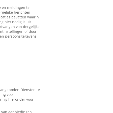
 en meldingen te
rgelijke berichten
caties bevatten waarin
 niet nodig is uit
ntvangen van dergelijke
ntinstellingen of door
eën persoonsgegevens
 aangeboden Diensten te
ring voor
ring’ hieronder voor
n van aanbiedingen,