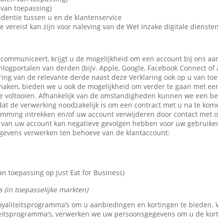
van toepassing)
dentie tussen u en de klantenservice
e vereist kan zijn voor naleving van de Wet inzake digitale dienste
 communiceert, krijgt u de mogelijkheid om een account bij ons aa
 inlogportalen van derden (bijv. Apple, Google, Facebook Connect of
ring van de relevante derde naast deze Verklaring ook op u van toe
maken, bieden we u ook de mogelijkheid om verder te gaan met een 
e voltooien. Afhankelijk van de omstandigheden kunnen we een b
dat de verwerking noodzakelijk is om een contract met u na te kom
emming intrekken en/of uw account verwijderen door contact met 
n van uw account kan negatieve gevolgen hebben voor uw gebruike
gevens verwerken ten behoeve van de klantaccount:
 toepassing op Just Eat for Business)
 (in toepasselijke markten)
 loyaliteitsprogramma’s om u aanbiedingen en kortingen te bieden
teitsprogramma’s, verwerken we uw persoonsgegevens om u de kor