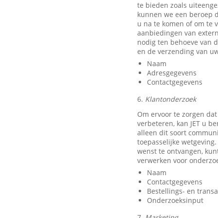
te bieden zoals uiteeng
kunnen we een beroep do
u na te komen of om te v
aanbiedingen van exter
nodig ten behoeve van d
en de verzending van uw
Naam
Adresgegevens
Contactgegevens
6.
Klantonderzoek
Om ervoor te zorgen dat
verbeteren, kan JET u b
alleen dit soort communi
toepasselijke wetgeving.
wenst te ontvangen, kun
verwerken voor onderzo
Naam
Contactgegevens
Bestellings- en trans
Onderzoeksinput
7.
Marketing