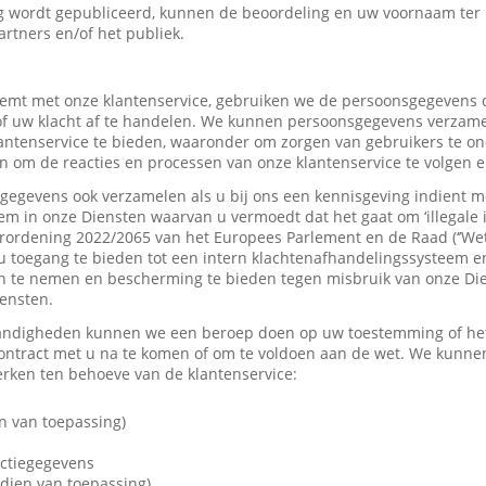
 wordt gepubliceerd, kunnen de beoordeling en uw voornaam ter
artners en/of het publiek.
mt met onze klantenservice, gebruiken we de persoonsgegevens d
f uw klacht af te handelen. We kunnen persoonsgegevens verzame
tenservice te bieden, waaronder om zorgen van gebruikers te on
 om de reacties en processen van onze klantenservice te volgen e
gevens ook verzamelen als u bij ons een kennisgeving indient me
em in onze Diensten waarvan u vermoedt dat het gaat om ‘illegale 
rordening 2022/2065 van het Europees Parlement en de Raad (‘’Wet
u toegang te bieden tot een intern klachtenafhandelingssysteem e
 te nemen en bescherming te bieden tegen misbruik van onze Dien
iensten.
andigheden kunnen we een beroep doen op uw toestemming of het 
contract met u na te komen of om te voldoen aan de wet. We kunne
ken ten behoeve van de klantenservice:
n van toepassing)
actiegegevens
dien van toepassing)