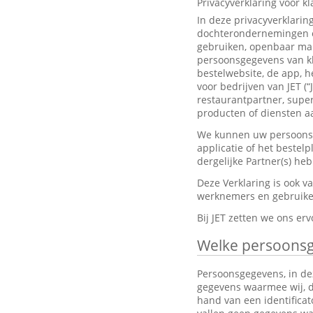
Privacyverklaring voor k
In deze privacyverklarin
dochterondernemingen en
gebruiken, openbaar mak
persoonsgegevens van kl
bestelwebsite, de app, h
voor bedrijven van JET (“
restaurantpartner, super
producten of diensten aa
We kunnen uw persoonsge
applicatie of het bestel
dergelijke Partner(s) h
Deze Verklaring is ook 
werknemers en gebruiker
Bij JET zetten we ons e
Welke persoons
Persoonsgegevens, in dez
gegevens waarmee wij, dir
hand van een identifica