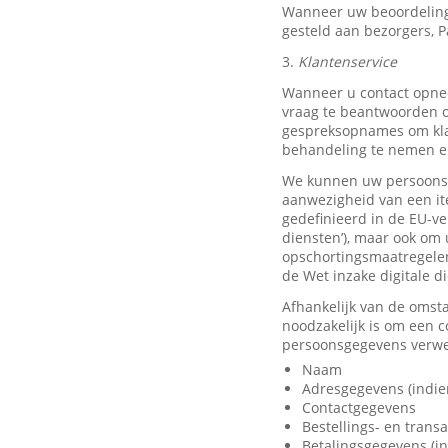
Wanneer uw beoordeling
gesteld aan bezorgers, P
3.
Klantenservice
Wanneer u contact opnee
vraag te beantwoorden o
gespreksopnames om klan
behandeling te nemen en
We kunnen uw persoonsge
aanwezigheid van een it
gedefinieerd in de EU-ve
diensten’), maar ook om 
opschortingsmaatregelen
de Wet inzake digitale d
Afhankelijk van de omst
noodzakelijk is om een 
persoonsgegevens verwer
Naam
Adresgegevens (indie
Contactgegevens
Bestellings- en trans
Betalingsgegevens (in