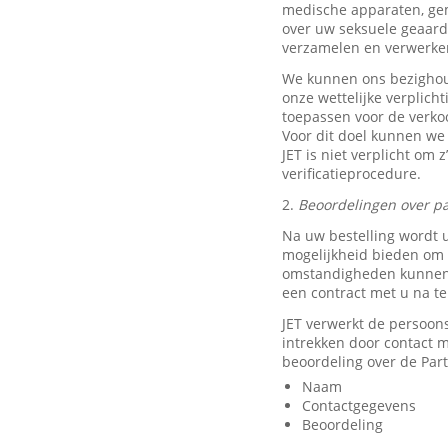
medische apparaten, ge
over uw seksuele geaard
verzamelen en verwerke
We kunnen ons bezighou
onze wettelijke verplich
toepassen voor de verkoo
Voor dit doel kunnen we
JET is niet verplicht om 
verificatieprocedure.
2.
Beoordelingen over pa
Na uw bestelling wordt 
mogelijkheid bieden om e
omstandigheden kunnen w
een contract met u na t
JET verwerkt de persoon
intrekken door contact
beoordeling over de Part
Naam
Contactgegevens
Beoordeling