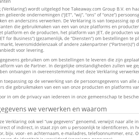
lanten
g (‘Verklaring’) wordt uitgelegd hoe Takeaway.com Group B.V. en ha
 gelieerde ondernemingen (“JET”, “wij”, “ons” of “onze”) persoon
en en anderszins verwerken. De Verklaring is van toepassing op 
anten die gebruikmaken van een van onze platforms en producten,
et platform en de producten, het platform van JET, de producten v
JET for Business”) (gezamenlijk, de “Diensten”) om bestellingen te p
markt, levensmiddelenzaak of andere zakenpartner (“Partner(s)”) d
nbiedt voor levering.
gevens gebruiken om om bestellingen te leveren die zijn geplaat
platform van de Partner. In dergelijke omstandigheden zullen we g
ebben ontvangen in overeenstemming met deze Verklaring verwerke
van toepassing op de verwerking van de persoonsgegevens van alle
s die gebruikmaken van een van onze producten en platforms van 
rvoor in om de privacy van iedereen in onze gemeenschap te besch
gegevens we verwerken en waarom
e Verklaring ook wel “uw gegevens” genoemd, verwijst naar alle in
ect of indirect, in staat zijn om u persoonlijk te identificeren, in 
tor, bijv. voor- en achternaam, e-mailadres, telefoonnummer, enz.