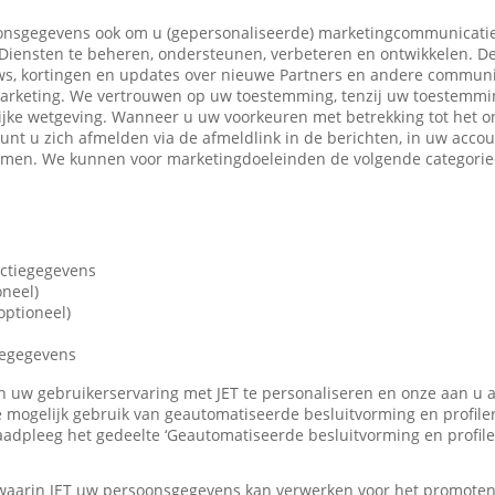
nsgegevens ook om u (gepersonaliseerde) marketingcommunicatie
iensten te beheren, ondersteunen, verbeteren en ontwikkelen. De
ws, kortingen en updates over nieuwe Partners en andere communi
marketing. We vertrouwen op uw toestemming, tenzij uw toestemming
ijke wetgeving. Wanneer u uw voorkeuren met betrekking tot het o
 kunt u zich afmelden via de afmeldlink in de berichten, in uw accou
nemen. We kunnen voor marketingdoeleinden de volgende categori
actiegegevens
oneel)
ptioneel)
iegegevens
len uw gebruikerservaring met JET te personaliseren en onze aan u
 mogelijk gebruik van geautomatiseerde besluitvorming en profile
adpleeg het gedeelte ‘Geautomatiseerde besluitvorming en profile
 waarin JET uw persoonsgegevens kan verwerken voor het promote