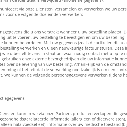
rvan de identiteit is verwijderd (anonieme gegevens).
uniceert via onze Diensten, verzamelen en verwerken we uw pers
ns voor de volgende doeleinden verwerken:
nsgegevens die u ons verstrekt wanneer u uw bestelling plaatst.
ing uit te voeren, uw bestelling te bevestigen en om uw bestelling,
 te kunnen beoordelen. Met uw gegevens (zoals de artikelen die u
bestelling verwerken en u een nauwkeurige factuur sturen. Deze in
ij wie u bestelt tevens in staat om waar nodig contact met u op t
m gebruiken onze externe bezorgbedrijven die uw informatie kunn
tes over de levering van uw bestelling. Afhankelijk van de omsta
emming of het feit dat de verwerking noodzakelijk is om een contr
t. We kunnen de volgende persoonsgegevens verwerken tijdens he
actiegegevens
Diensten kunnen we via onze Partners producten verkopen die ge
gezondheidsgerelateerde informatie (allergieën of dieetvereisten),
 u alleen halalvoedsel eet), informatie over uw medische toestand (b