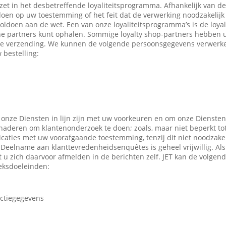
ezet in het desbetreffende loyaliteitsprogramma. Afhankelijk van 
en op uw toestemming of het feit dat de verwerking noodzakelijk 
oldoen aan de wet. Een van onze loyaliteitsprogramma’s is de loyal
ne partners kunt ophalen. Sommige loyalty shop-partners hebben
e verzending. We kunnen de volgende persoonsgegevens verwerken
 bestelling:
 onze Diensten in lijn zijn met uw voorkeuren en om onze Diensten
enaderen om klantenonderzoek te doen; zoals, maar niet beperkt to
caties met uw voorafgaande toestemming, tenzij dit niet noodzakeli
 Deelname aan klanttevredenheidsenquêtes is geheel vrijwillig. Al
t u zich daarvoor afmelden in de berichten zelf. JET kan de volge
eksdoeleinden:
actiegegevens