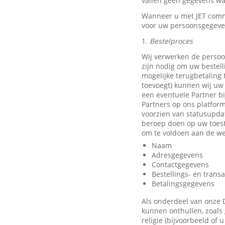
vallen geen gegevens waa
Wanneer u met JET comm
voor uw persoonsgegeve
1.
Bestelproces
Wij verwerken de persoo
zijn nodig om uw bestell
mogelijke terugbetaling
toevoegt) kunnen wij uw 
een eventuele Partner b
Partners op ons platfor
voorzien van statusupda
beroep doen op uw toest
om te voldoen aan de we
Naam
Adresgegevens
Contactgegevens
Bestellings- en trans
Betalingsgegevens
Als onderdeel van onze 
kunnen onthullen, zoals 
religie (bijvoorbeeld of