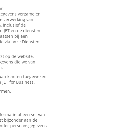
ar
sgegevens verzamelen,
de verwerking van
 inclusief de
an JET en de diensten
laatsen bij een
ie via onze Diensten
st op de website,
egevens die we van
n.
 aan klanten toegewezen
JET for Business.
ermen.
formatie of een set van
het bijzonder aan de
 Onder persoonsgegevens